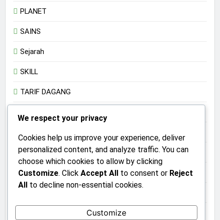
PLANET
SAINS
Sejarah
SKILL
TARIF DAGANG
Teknologi
We respect your privacy
TRADISI
Cookies help us improve your experience, deliver
personalized content, and analyze traffic. You can
TRANSHUMANISME
choose which cookies to allow by clicking
UMKM
Customize
. Click
Accept All
to consent or
Reject
All
to decline non-essential cookies.
Uncategorized
Customize
UPACARA