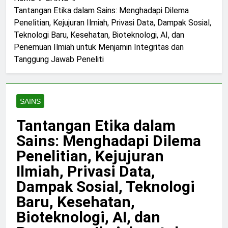
Dunia
Kriminal
Terorganisir
dan
Penelitian
Global
Kontemporer
Lingkungan
Sains
Tantangan Etika dalam Sains: Menghadapi Dilema
di
dari
Masa
Penelitian, Kejujuran Ilmiah, Privasi Data, Dampak Sosial,
Seluruh
Organisasi
Depan
Dunia
Kriminal
Teknologi Baru, Kesehatan, Bioteknologi, AI, dan
Global
Penemuan Ilmiah untuk Menjamin Integritas dan
Tanggung Jawab Peneliti
SAINS
Tantangan Etika dalam
Sains: Menghadapi Dilema
Penelitian, Kejujuran
Ilmiah, Privasi Data,
Dampak Sosial, Teknologi
Baru, Kesehatan,
Bioteknologi, AI, dan