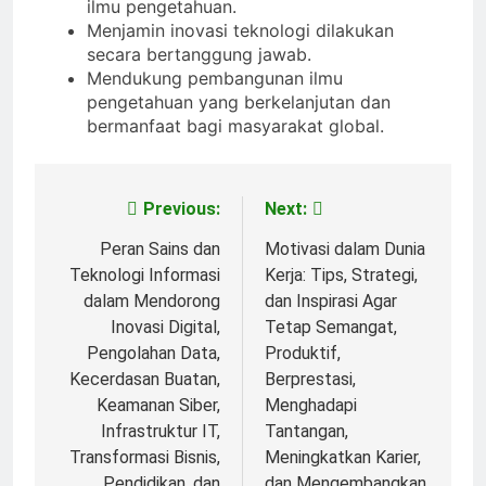
ilmu pengetahuan.
Menjamin inovasi teknologi dilakukan
secara bertanggung jawab.
Mendukung pembangunan ilmu
pengetahuan yang berkelanjutan dan
bermanfaat bagi masyarakat global.
Previous:
Next:
Post
navigation
Peran Sains dan
Motivasi dalam Dunia
Teknologi Informasi
Kerja: Tips, Strategi,
dalam Mendorong
dan Inspirasi Agar
Inovasi Digital,
Tetap Semangat,
Pengolahan Data,
Produktif,
Kecerdasan Buatan,
Berprestasi,
Keamanan Siber,
Menghadapi
Infrastruktur IT,
Tantangan,
Transformasi Bisnis,
Meningkatkan Karier,
Pendidikan, dan
dan Mengembangkan