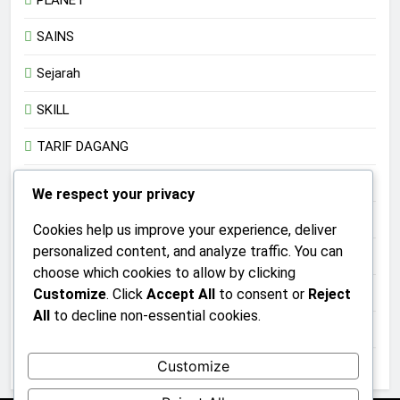
PLANET
SAINS
Sejarah
SKILL
TARIF DAGANG
Teknologi
We respect your privacy
TRADISI
Cookies help us improve your experience, deliver
personalized content, and analyze traffic. You can
TRANSHUMANISME
choose which cookies to allow by clicking
UMKM
Customize
. Click
Accept All
to consent or
Reject
All
to decline non-essential cookies.
Uncategorized
Customize
UPACARA