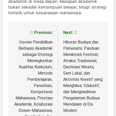
akademik di masa depan. Kesiapan akademik
bukan sekadar kemampuan belajar, tetapi strategi
holistik untuk kesuksesan mahasiswa.
Previous:
Next:
Post
navigation
Inovasi Pendidikan
Hiburan Budaya dan
Berbasis Akademik
Pariwisata: Panduan
sebagai Strategi
Menikmati Festival,
Meningkatkan
Atraksi Tradisional,
Kualitas Kurikulum,
Destinasi Wisata,
Metode
Seni Lokal, dan
Pembelajaran,
Aktivitas Kreatif yang
Penelitian,
Menghibur, Edukatif,
Kompetensi
dan Menghadirkan
Mahasiswa, Prestasi
Pengalaman Budaya
Akademik, Kolaborasi
Mendalam di Era
Dosen-Mahasiswa,
Modern