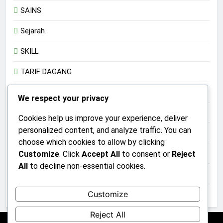
SAINS
Sejarah
SKILL
TARIF DAGANG
Teknologi
We respect your privacy
TRADISI
Cookies help us improve your experience, deliver
personalized content, and analyze traffic. You can
TRANSHUMANISME
choose which cookies to allow by clicking
UMKM
Customize
. Click
Accept All
to consent or
Reject
All
to decline non-essential cookies.
Uncategorized
Customize
UPACARA
Reject All