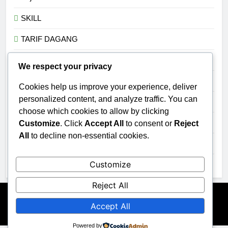
SKILL
TARIF DAGANG
Teknologi
We respect your privacy
TRADISI
Cookies help us improve your experience, deliver
personalized content, and analyze traffic. You can
TRANSHUMANISME
choose which cookies to allow by clicking
UMKM
Customize
. Click
Accept All
to consent or
Reject
All
to decline non-essential cookies.
Uncategorized
Customize
UPACARA
Reject All
Newsmatic - News WordPress Theme 2026. Powered By
Accept All
.
BlazeThemes
Powered by