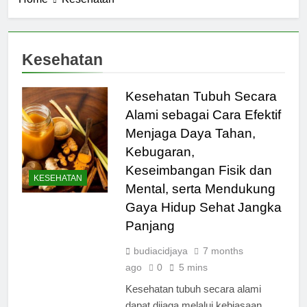
Kesehatan
Kesehatan Tubuh Secara
Alami sebagai Cara Efektif
Menjaga Daya Tahan,
Kebugaran,
Keseimbangan Fisik dan
KESEHATAN
Mental, serta Mendukung
Gaya Hidup Sehat Jangka
Panjang
budiacidjaya
7 months
ago
0
5 mins
Kesehatan tubuh secara alami
dapat dijaga melalui kebiasaan