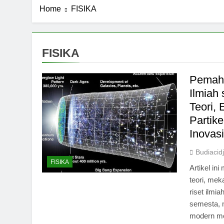
Home
FISIKA
FISIKA
Pemaha
Ilmiah
Teori,
Partik
Inovas
Budiacid
FISIKA
Artikel in
teori, mek
riset ilmi
semesta, 
modern me