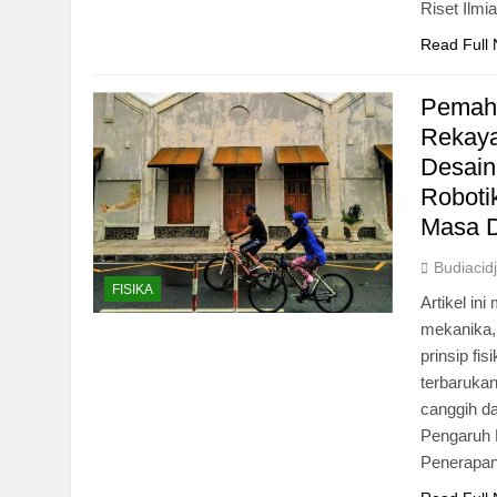
Riset Ilmi
Read Full
Pemaha
Rekaya
Desain
Roboti
Masa 
Budiacid
FISIKA
Artikel in
mekanika, 
prinsip fi
terbarukan
canggih da
Pengaruh 
Penerapan