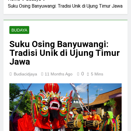
Dunia
Kriminal
Terorganisir
dan
Penelitian
Global
Kontemporer
Lingkungan
Sains
Suku Osing Banyuwangi: Tradisi Unik di Ujung Timur Jawa
di
dari
Masa
Seluruh
Organisasi
Depan
Dunia
Kriminal
Global
BUDAYA
Suku Osing Banyuwangi:
Tradisi Unik di Ujung Timur
Jawa
0
Budiacidjaya
11 Months Ago
5 Mins