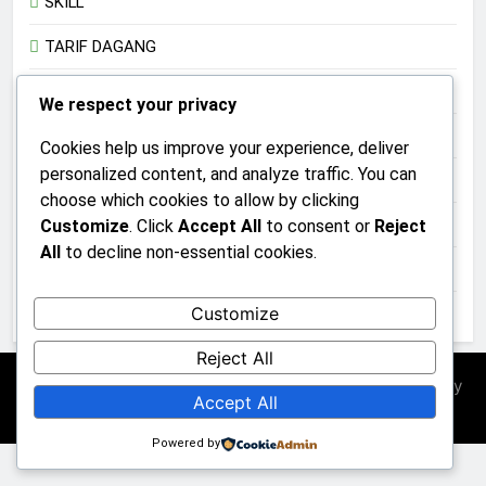
SKILL
TARIF DAGANG
Teknologi
We respect your privacy
TRADISI
Cookies help us improve your experience, deliver
personalized content, and analyze traffic. You can
TRANSHUMANISME
choose which cookies to allow by clicking
UMKM
Customize
. Click
Accept All
to consent or
Reject
All
to decline non-essential cookies.
Uncategorized
Customize
UPACARA
Reject All
Newsmatic - News WordPress Theme 2026. Powered By
Accept All
.
BlazeThemes
Powered by
PETIR800 LOGIN
PETIR800
Tren Mobile Entertainment Terus 