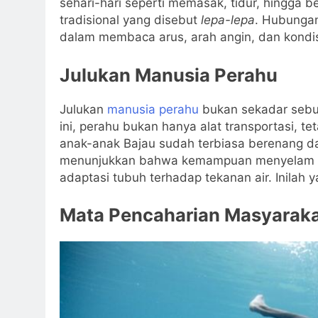
sehari-hari seperti memasak, tidur, hingga b
tradisional yang disebut
lepa-lepa
. Hubungan
dalam membaca arus, arah angin, dan kondis
Julukan Manusia Perahu
Julukan
manusia perahu
bukan sekadar sebut
ini, perahu bukan hanya alat transportasi, te
anak-anak Bajau sudah terbiasa berenang da
menunjukkan bahwa kemampuan menyelam me
adaptasi tubuh terhadap tekanan air. Inilah 
Mata Pencaharian Masyaraka