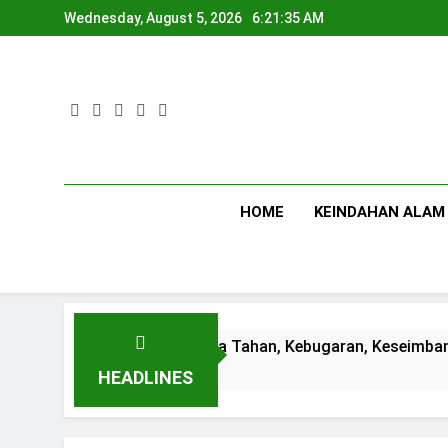
Skip
Wednesday, August 5, 2026
6:21:36 AM
to
content
HOME
KEINDAHAN ALAM
tif Menjaga Daya Tahan, Kebugaran, Keseimbangan Fisik dan
HEADLINES