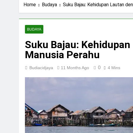
Home
Budaya
Suku Bajau: Kehidupan Lautan de
BUDAYA
Suku Bajau: Kehidupan
Manusia Perahu
0
Budiacidjaya
11 Months Ago
4 Mins