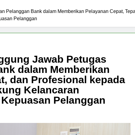
Seluruh
Kriminal
Seluruh
Organisasi
Dunia
Global
Dunia
Kriminal
an Pelanggan Bank dalam Memberikan Pelayanan Cepat, Tepat
Global
uasan Pelanggan
nggung Jawab Petugas
ank dalam Memberikan
t, dan Profesional kepada
kung Kelancaran
n Kepuasan Pelanggan