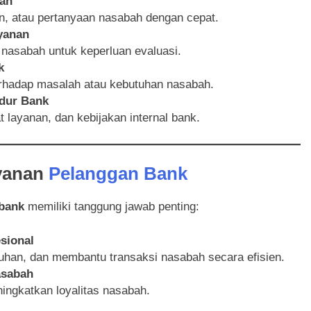
ah
n, atau pertanyaan nasabah dengan cepat.
yanan
 nasabah untuk keperluan evaluasi.
k
erhadap masalah atau kebutuhan nasabah.
edur Bank
t layanan, dan kebijakan internal bank.
yanan
Pelanggan Bank
 bank
memiliki tanggung jawab penting:
sional
han, dan membantu transaksi nasabah secara efisien.
asabah
ingkatkan loyalitas nasabah.