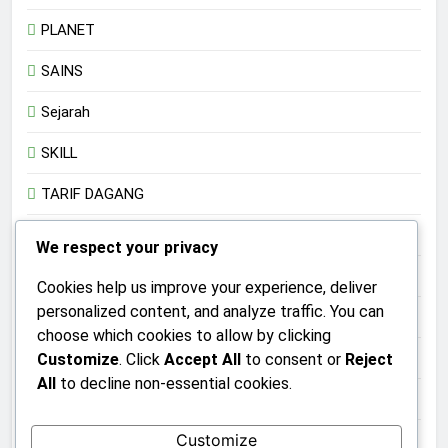
PLANET
SAINS
Sejarah
SKILL
TARIF DAGANG
Teknologi
We respect your privacy
TRADISI
Cookies help us improve your experience, deliver
personalized content, and analyze traffic. You can
TRANSHUMANISME
choose which cookies to allow by clicking
UMKM
Customize
. Click
Accept All
to consent or
Reject
All
to decline non-essential cookies.
Uncategorized
Customize
UPACARA