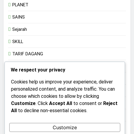
PLANET
SAINS
Sejarah
SKILL
TARIF DAGANG
Teknologi
We respect your privacy
TRADISI
Cookies help us improve your experience, deliver
personalized content, and analyze traffic. You can
TRANSHUMANISME
choose which cookies to allow by clicking
UMKM
Customize
. Click
Accept All
to consent or
Reject
All
to decline non-essential cookies.
Uncategorized
Customize
UPACARA