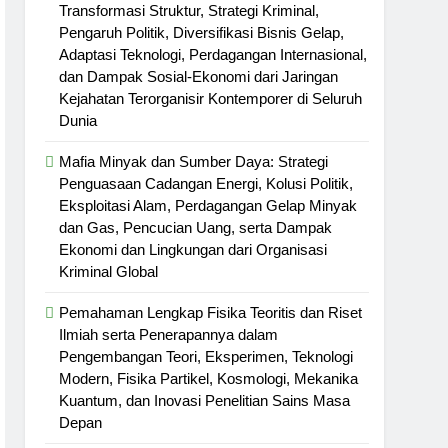
i Era Modern
Transformasi Struktur, Strategi Kriminal,
Pengaruh Politik, Diversifikasi Bisnis Gelap,
stasi Studi, Produktivitas Belajar,
Adaptasi Teknologi, Perdagangan Internasional,
pan Karier di Era Pendidikan Tinggi
dan Dampak Sosial-Ekonomi dari Jaringan
Kejahatan Terorganisir Kontemporer di Seluruh
Dunia
Mafia Minyak dan Sumber Daya: Strategi
Penguasaan Cadangan Energi, Kolusi Politik,
Eksploitasi Alam, Perdagangan Gelap Minyak
dan Gas, Pencucian Uang, serta Dampak
Ekonomi dan Lingkungan dari Organisasi
Kriminal Global
Pemahaman Lengkap Fisika Teoritis dan Riset
Ilmiah serta Penerapannya dalam
Pengembangan Teori, Eksperimen, Teknologi
Modern, Fisika Partikel, Kosmologi, Mekanika
Kuantum, dan Inovasi Penelitian Sains Masa
Depan