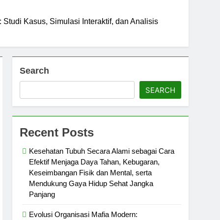
, Eksploitasi Alam, Perdagangan Gelap
tudi Kasus, Simulasi Interaktif, dan Analisis
asi Kriminal Global
gembangan Teori, Eksperimen, Teknologi
 Masa Depan
Search
alam Desain Mesin, Elektronika, Energi
SEARCH
mukan Dorongan Positif, Menjaga Semangat,
an Profesional Tetap Optimal
Recent Posts
angan Diri, Mengubah Kebiasaan Negatif,
Kesehatan Tubuh Secara Alami sebagai Cara
, Disiplin, dan Semangat yang Tinggi
Efektif Menjaga Daya Tahan, Kebugaran,
Keseimbangan Fisik dan Mental, serta
Festival, Seni Interaktif, Konten Kreatif,
Mendukung Gaya Hidup Sehat Jangka
rn
Panjang
nasi Wisata, Seni Lokal, dan Aktivitas
Evolusi Organisasi Mafia Modern: