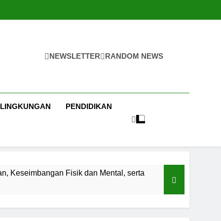
NEWSLETTER
RANDOM NEWS
LINGKUNGAN
PENDIDIKAN
n, Keseimbangan Fisik dan Mental, serta
 Politik, Diversifikasi Bisnis Gelap,
Jaringan Kejahatan Terorganisir