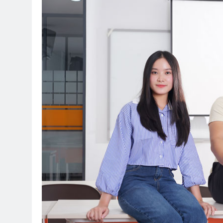
Kreatif yang Menghibu
9 Months Ago
Kesiapan Mahasiswa Men
Kedisiplinan, Motivasi,
Modern
9 Months Ago