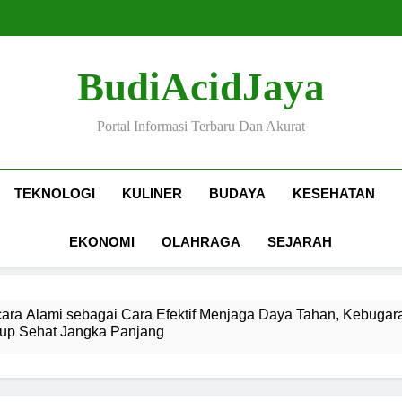
BudiAcidJaya
Portal Informasi Terbaru Dan Akurat
TEKNOLOGI
KULINER
BUDAYA
KESEHATAN
EKONOMI
OLAHRAGA
SEJARAH
ra Alami sebagai Cara Efektif Menjaga Daya Tahan, Kebugara
up Sehat Jangka Panjang
Mafia Modern: Transformasi Struktur, Strategi Kriminal, Pengaruh
, Perdagangan Internasional, dan Dampak Sosial-Ekonomi dari 