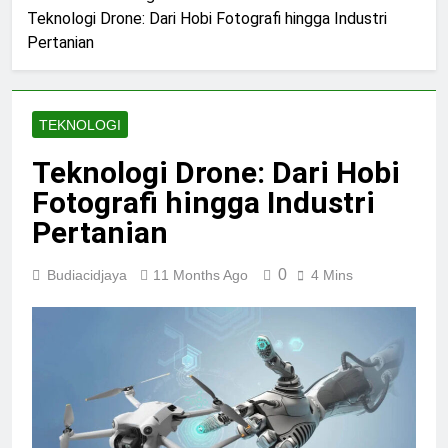
Seluruh
Organisasi
Depan
Kejahatan
Ekonomi
Inovasi
Dunia
Kriminal
Terorganisir
dan
Penelitian
Teknologi Drone: Dari Hobi Fotografi hingga Industri
Global
Kontemporer
Lingkungan
Sains
Pertanian
di
dari
Masa
Seluruh
Organisasi
Depan
Dunia
Kriminal
Global
TEKNOLOGI
Teknologi Drone: Dari Hobi
Fotografi hingga Industri
Pertanian
0
Budiacidjaya
11 Months Ago
4 Mins